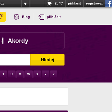
.cz
25 °C
přihlásit
registrovat
Blog
přihlásit
Akordy
Hledej
T
U
V
W
X
Y
Z