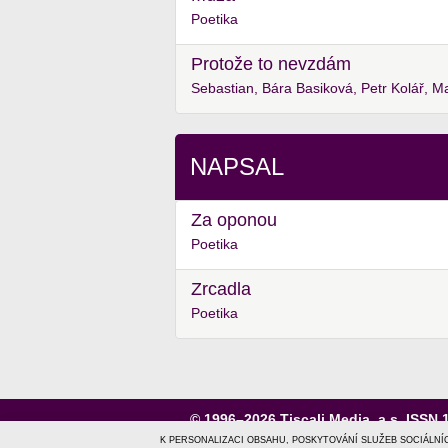
Poetika
Protože to nevzdám
NAPSAL
Za oponou
Poetika
Zrcadla
Poetika
© 1996–2026
Tiscali Media, a.s.
ISSN 
o nás
|
kontakt
|
reklama
|
ochrana osob
K PERSONALIZACI OBSAHU, POSKYTOVÁNÍ SLUŽEB SOCIÁLNÍ