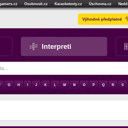
igamers.cz
Osobnosti.cz
Karaoketexty.cz
Úschovna.cz
Nedd
níze.cz
StartupInsider.cz
Výhodné předplatné
Interpreti
F
G
H
I
J
K
L
M
N
O
P
Q
R
S