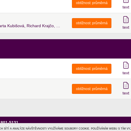
obtížnost:
průměrná
text
obtížnost:
průměrná
Sebastian, Bára Basiková, Petr Kolář, Marta Kubišová, Richard Krajčo, Pavel Callta, Olga Lounová, Poetika, Elis Mraz, David Kraus, Tereza Mašková, EARTH, Katarína Knechtová, Anna Šulcová
text
obtížnost:
průměrná
text
obtížnost:
průměrná
text
1801-5131
ních údajů
|
obchodní podmínky
|
helpdesk@tiscalimedia.cz
CH SÍTÍ A ANALÝZE NÁVŠTĚVNOSTI VYUŽÍVÁME SOUBORY COOKIE. POUŽÍVÁNÍM WEBU S TÍM V