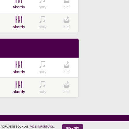
akordy
noty
bicí
akordy
noty
bicí
akordy
noty
bicí
akordy
noty
bicí
YJADŘUJETE SOUHLAS.
VÍCE INFORMACÍ...
ROZUMÍM