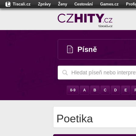
Tiscali.cz
Zprávy
Ženy
Cestování
Games.cz
Prof
Moulík.cz
Fights.cz
Sport
Dokina.cz
CZhity.cz
Našepe
Písně
0-9
A
B
C
D
E
Poetika