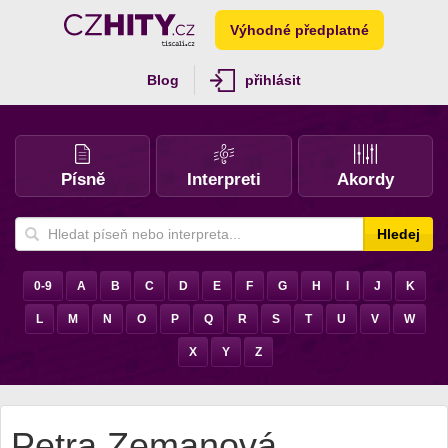
Výhodné předplatné
Blog
přihlásit
Písně
Interpreti
Akordy
Hledej
0-9
A
B
C
D
E
F
G
H
I
J
K
L
M
N
O
P
Q
R
S
T
U
V
W
X
Y
Z
Petra Zemanová