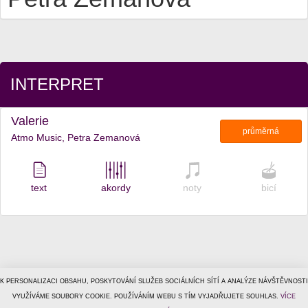
INTERPRET
Valerie
průměrná
Atmo Music, Petra Zemanová
text
akordy
noty
bicí
K PERSONALIZACI OBSAHU, POSKYTOVÁNÍ SLUŽEB SOCIÁLNÍCH SÍTÍ A ANALÝZE NÁVŠTĚVNOSTI
© 1996–2026
VYUŽÍVÁME SOUBORY COOKIE. POUŽÍVÁNÍM WEBU S TÍM VYJADŘUJETE SOUHLAS.
Tiscali Media, a.s.
ISSN 1801-5131
VÍCE