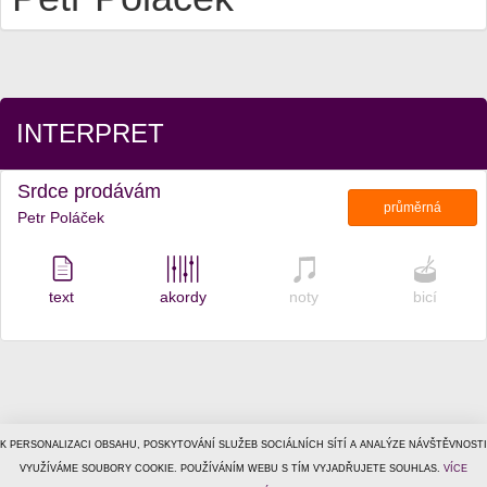
INTERPRET
Srdce prodávám
průměrná
Petr Poláček
text
akordy
noty
bicí
K PERSONALIZACI OBSAHU, POSKYTOVÁNÍ SLUŽEB SOCIÁLNÍCH SÍTÍ A ANALÝZE NÁVŠTĚVNOSTI
© 1996–2026
VYUŽÍVÁME SOUBORY COOKIE. POUŽÍVÁNÍM WEBU S TÍM VYJADŘUJETE SOUHLAS.
Tiscali Media, a.s.
ISSN 1801-5131
VÍCE