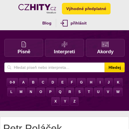
Výhodné předplatné
Blog
přihlásit
Písně
Interpreti
Akordy
Hledej
0-9
A
B
C
D
E
F
G
H
I
J
K
L
M
N
O
P
Q
R
S
T
U
V
W
X
Y
Z
Petr Poláček