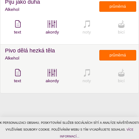
Piju jako duha
průměrná
Alkehol
text
akordy
noty
bicí
Pivo dělá hezká těla
průměrná
Alkehol
text
akordy
noty
bicí
K PERSONALIZACI OBSAHU, POSKYTOVÁNÍ SLUŽEB SOCIÁLNÍCH SÍTÍ A ANALÝZE NÁVŠTĚVNOSTI
© 1996–2026
VYUŽÍVÁME SOUBORY COOKIE. POUŽÍVÁNÍM WEBU S TÍM VYJADŘUJETE SOUHLAS.
Tiscali Media, a.s.
ISSN 1801-5131
VÍCE
o nás
|
kontakt
|
reklama
|
ochrana osobních údajů
|
obchodní
INFORMACÍ...