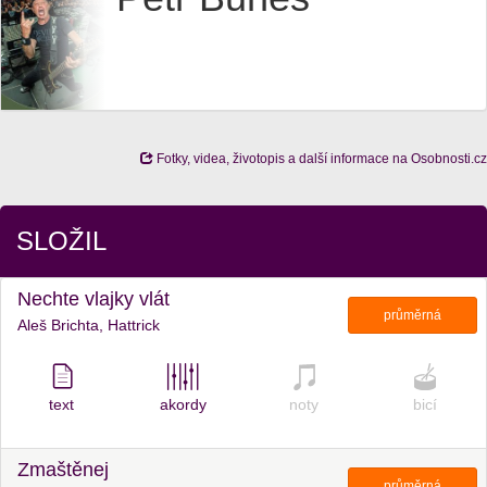
Fotky, videa, životopis a další informace na Osobnosti.cz
SLOŽIL
Nechte vlajky vlát
průměrná
Aleš Brichta, Hattrick
text
akordy
noty
bicí
Zmaštěnej
průměrná