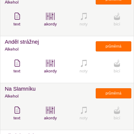
Alkehol
text
akordy
noty
bicí
Anděl strážnej
průměrná
Alkehol
text
akordy
noty
bicí
Na Slamníku
průměrná
Alkehol
text
akordy
noty
bicí