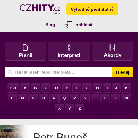
Výhodné předplatné
Blog
přihlásit
Písně
Interpreti
Akordy
Hledej
0-9
A
B
C
D
E
F
G
H
I
J
K
L
M
N
O
P
Q
R
S
T
U
V
W
X
Y
Z
Petr Buneš