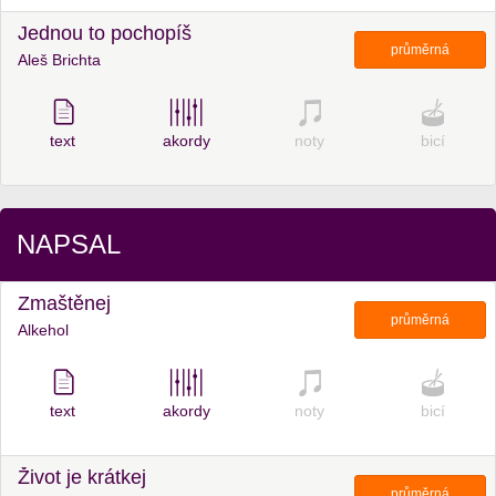
Jednou to pochopíš
průměrná
Aleš Brichta
text
akordy
noty
bicí
NAPSAL
Zmaštěnej
průměrná
Alkehol
text
akordy
noty
bicí
Život je krátkej
průměrná