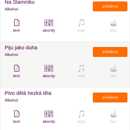
Na Slamníku
průměrná
Alkehol
text
akordy
noty
bicí
Piju jako duha
průměrná
Alkehol
text
akordy
noty
bicí
Pivo dělá hezká těla
průměrná
Alkehol
text
akordy
noty
bicí