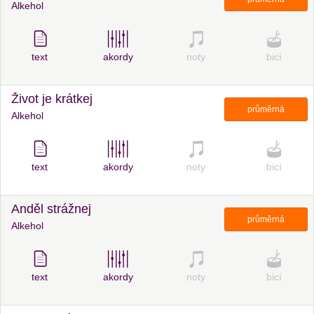
Alkehol
text
akordy
noty
bicí
Život je krátkej
průměrná
Alkehol
text
akordy
noty
bicí
Anděl strážnej
průměrná
Alkehol
text
akordy
noty
bicí