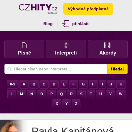
Výhodné předplatné
Blog
přihlásit
Písně
Interpreti
Akordy
Hledej
0-9
A
B
C
D
E
F
G
H
I
J
K
L
M
N
O
P
Q
R
S
T
U
V
W
X
Y
Z
Pavla Kapitánová