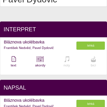
INTERPRET
Bláznova ukolébavka
lehká
František Nedvěd, Pavel Dydovič
text
akordy
noty
bicí
NAPSAL
Bláznova ukolébavka
lehká
František Nedvěd, Pavel Dydovič