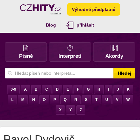
Výhodné předplatné
Blog
přihlásit
Písně
Interpreti
Akordy
Hledej
0-9
A
B
C
D
E
F
G
H
I
J
K
L
M
N
O
P
Q
R
S
T
U
V
W
X
Y
Z
Pavel Dydovič