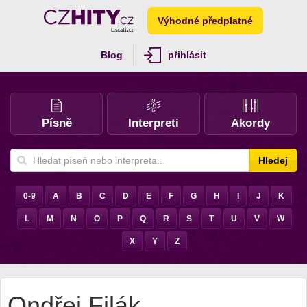
Výhodné předplatné
Blog
přihlásit
Písně
Interpreti
Akordy
Hledej
0-9
A
B
C
D
E
F
G
H
I
J
K
L
M
N
O
P
Q
R
S
T
U
V
W
X
Y
Z
Ondřej Filák