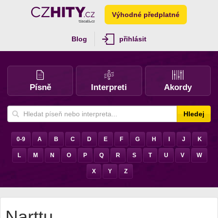
Výhodné předplatné
Blog
přihlásit
Písně
Interpreti
Akordy
Hledej
0-9
A
B
C
D
E
F
G
H
I
J
K
L
M
N
O
P
Q
R
S
T
U
V
W
X
Y
Z
Narttu