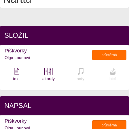
SLOŽIL
Piškvorky
průměrná
Olga Lounová
text
akordy
noty
bicí
NAPSAL
Piškvorky
průměrná
Olga Lounová