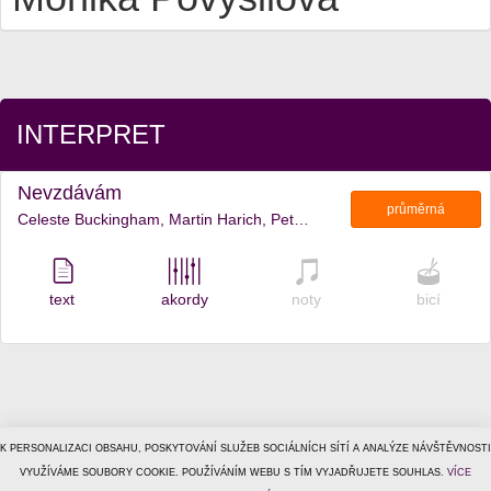
INTERPRET
Nevzdávám
průměrná
Celeste Buckingham, Martin Harich, Petr Ševčík, Gabriela Gunčíková, Michal Šeps, Monika Povýšilová, Klaudia Pappová, Martin Kurc, Alžběta Kolečkářová, Simona Fecková, Lukáš Adamec, Matej Piňák
text
akordy
noty
bicí
K PERSONALIZACI OBSAHU, POSKYTOVÁNÍ SLUŽEB SOCIÁLNÍCH SÍTÍ A ANALÝZE NÁVŠTĚVNOSTI
© 1996–2026
VYUŽÍVÁME SOUBORY COOKIE. POUŽÍVÁNÍM WEBU S TÍM VYJADŘUJETE SOUHLAS.
Tiscali Media, a.s.
ISSN 1801-5131
VÍCE