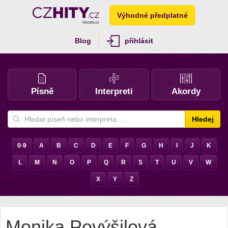
Výhodné předplatné
Blog
přihlásit
Písně
Interpreti
Akordy
Hledej
0-9
A
B
C
D
E
F
G
H
I
J
K
L
M
N
O
P
Q
R
S
T
U
V
W
X
Y
Z
Monika Povýšilová