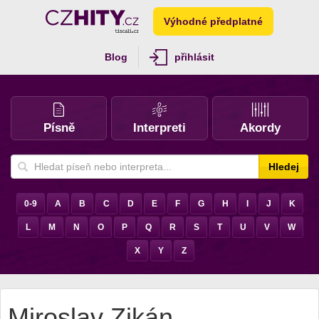
Výhodné předplatné
Blog
přihlásit
Písně
Interpreti
Akordy
Hledej
0-9
A
B
C
D
E
F
G
H
I
J
K
L
M
N
O
P
Q
R
S
T
U
V
W
X
Y
Z
Miroslav Zikán