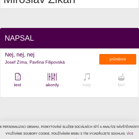
NAPSAL
Nej, nej, nej
průměrná
Josef Zíma, Pavlína Filipovská
text
akordy
noty
bicí
K PERSONALIZACI OBSAHU, POSKYTOVÁNÍ SLUŽEB SOCIÁLNÍCH SÍTÍ A ANALÝZE NÁVŠTĚVNOSTI
© 1996–2026
VYUŽÍVÁME SOUBORY COOKIE. POUŽÍVÁNÍM WEBU S TÍM VYJADŘUJETE SOUHLAS.
Tiscali Media, a.s.
ISSN 1801-5131
VÍCE