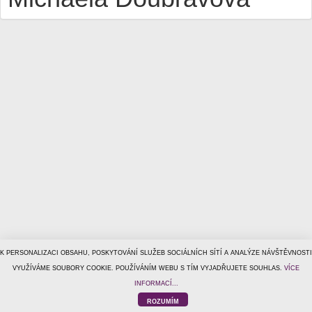
K PERSONALIZACI OBSAHU, POSKYTOVÁNÍ SLUŽEB SOCIÁLNÍCH SÍTÍ A ANALÝZE NÁVŠTĚVNOSTI
© 1996–2026
VYUŽÍVÁME SOUBORY COOKIE. POUŽÍVÁNÍM WEBU S TÍM VYJADŘUJETE SOUHLAS.
Tiscali Media, a.s.
ISSN 1801-5131
VÍCE
o nás
|
kontakt
|
reklama
|
ochrana osobních údajů
|
obchodní
INFORMACÍ...
podmínky
|
helpdesk@tiscalimedia.cz
ROZUMÍM