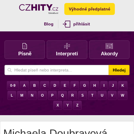
Výhodné předplatné
Blog
přihlásit
Písně
Interpreti
Akordy
Hledej
0-9
A
B
C
D
E
F
G
H
I
J
K
L
M
N
O
P
Q
R
S
T
U
V
W
X
Y
Z
Michaela Doubravová