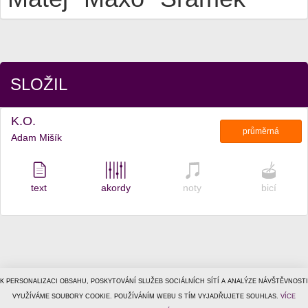
SLOŽIL
K.O.
průměrná
Adam Mišík
text
akordy
noty
bicí
K PERSONALIZACI OBSAHU, POSKYTOVÁNÍ SLUŽEB SOCIÁLNÍCH SÍTÍ A ANALÝZE NÁVŠTĚVNOSTI
© 1996–2026
VYUŽÍVÁME SOUBORY COOKIE. POUŽÍVÁNÍM WEBU S TÍM VYJADŘUJETE SOUHLAS.
Tiscali Media, a.s.
ISSN 1801-5131
VÍCE