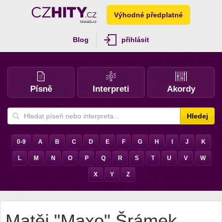
Výhodné předplatné
Blog
přihlásit
Písně
Interpreti
Akordy
Hledej
0-9
A
B
C
D
E
F
G
H
I
J
K
L
M
N
O
P
Q
R
S
T
U
V
W
X
Y
Z
Matěj "Maxo" Šrámek