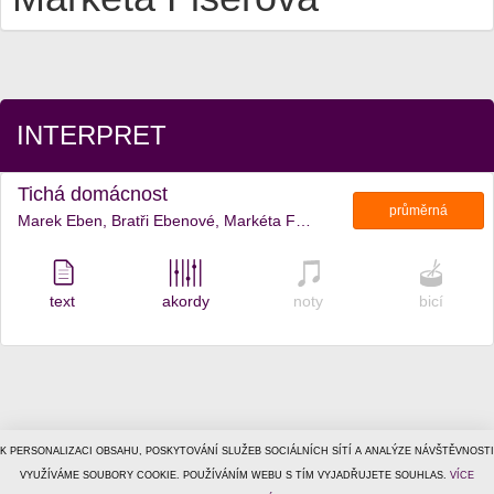
INTERPRET
Tichá domácnost
průměrná
Marek Eben, Bratři Ebenové, Markéta Fišerová
text
akordy
noty
bicí
K PERSONALIZACI OBSAHU, POSKYTOVÁNÍ SLUŽEB SOCIÁLNÍCH SÍTÍ A ANALÝZE NÁVŠTĚVNOSTI
© 1996–2026
VYUŽÍVÁME SOUBORY COOKIE. POUŽÍVÁNÍM WEBU S TÍM VYJADŘUJETE SOUHLAS.
Tiscali Media, a.s.
ISSN 1801-5131
VÍCE