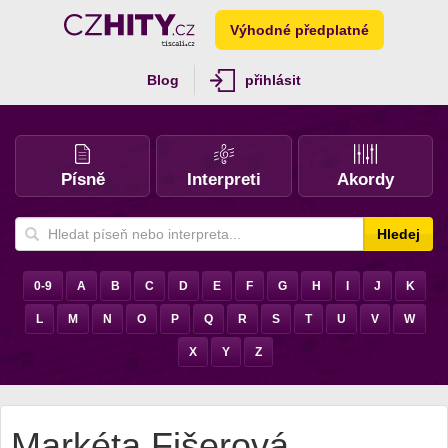
Výhodné předplatné
Blog
přihlásit
Písně
Interpreti
Akordy
Hledej
0-9
A
B
C
D
E
F
G
H
I
J
K
L
M
N
O
P
Q
R
S
T
U
V
W
X
Y
Z
Markéta Fišerová