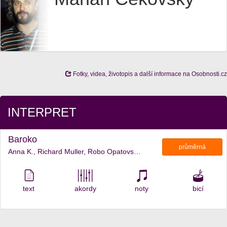
Fotky, videa, životopis a další informace na Osobnosti.cz
INTERPRET
Baroko
průměrná
Anna K., Richard Muller, Robo Opatovsky, Marian Cekovsky, Sylvia Josifovska, Baska Briestenska, R. Orth
text
akordy
noty
bicí