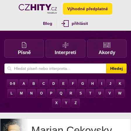
Výhodné předplatné
Blog
přihlásit
Písně
Interpreti
Akordy
Hledej
0-9
A
B
C
D
E
F
G
H
I
J
K
L
M
N
O
P
Q
R
S
T
U
V
W
X
Y
Z
Marian Cekovsky