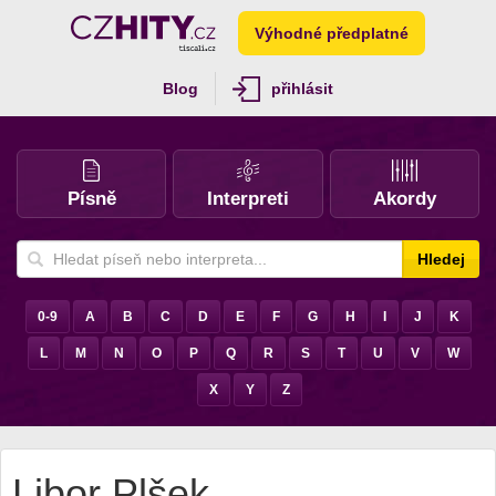
Výhodné předplatné
Blog
přihlásit
Písně
Interpreti
Akordy
Hledej
0-9
A
B
C
D
E
F
G
H
I
J
K
L
M
N
O
P
Q
R
S
T
U
V
W
X
Y
Z
Libor Plšek