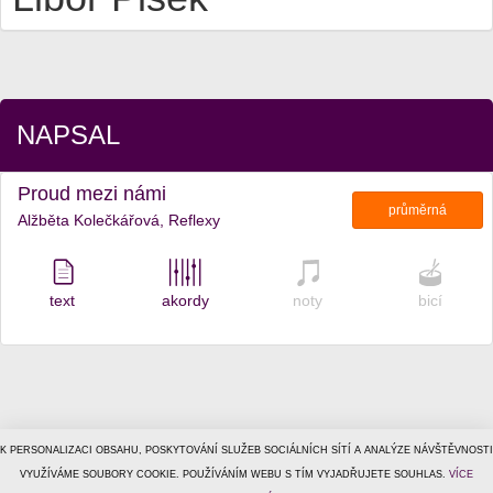
NAPSAL
Proud mezi námi
průměrná
Alžběta Kolečkářová, Reflexy
text
akordy
noty
bicí
K PERSONALIZACI OBSAHU, POSKYTOVÁNÍ SLUŽEB SOCIÁLNÍCH SÍTÍ A ANALÝZE NÁVŠTĚVNOSTI
© 1996–2026
VYUŽÍVÁME SOUBORY COOKIE. POUŽÍVÁNÍM WEBU S TÍM VYJADŘUJETE SOUHLAS.
Tiscali Media, a.s.
ISSN 1801-5131
VÍCE