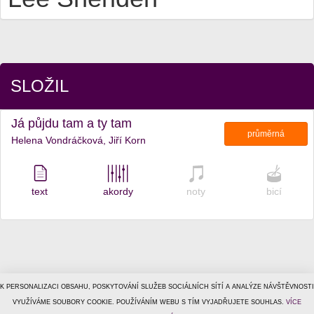
SLOŽIL
Já půjdu tam a ty tam
průměrná
Helena Vondráčková, Jiří Korn
text
akordy
noty
bicí
K PERSONALIZACI OBSAHU, POSKYTOVÁNÍ SLUŽEB SOCIÁLNÍCH SÍTÍ A ANALÝZE NÁVŠTĚVNOSTI
© 1996–2026
VYUŽÍVÁME SOUBORY COOKIE. POUŽÍVÁNÍM WEBU S TÍM VYJADŘUJETE SOUHLAS.
Tiscali Media, a.s.
ISSN 1801-5131
VÍCE