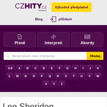
Výhodné předplatné
Blog
přihlásit
Písně
Interpreti
Akordy
Hledej
0-9
A
B
C
D
E
F
G
H
I
J
K
L
M
N
O
P
Q
R
S
T
U
V
W
X
Y
Z
Lee Sheriden