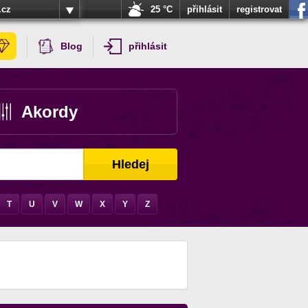
.cz
25 °C
přihlásit
registrovat
Blog
přihlásit
Akordy
Hledej
T
U
V
W
X
Y
Z