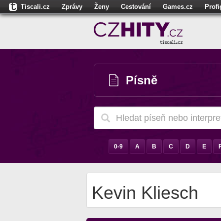
Tiscali.cz
Zprávy
Ženy
Cestování
Games.cz
Prof
Moulík.cz
Fights.cz
Sport
Dokina.cz
CZhity.cz
Našepe
Písně
0-9
A
B
C
D
E
Kevin Kliesch