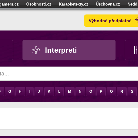
igamers.cz
Osobnosti.cz
Karaoketexty.cz
Úschovna.cz
Nedd
níze.cz
StartupInsider.cz
Výhodné předplatné
Interpreti
F
G
H
I
J
K
L
M
N
O
P
Q
R
S