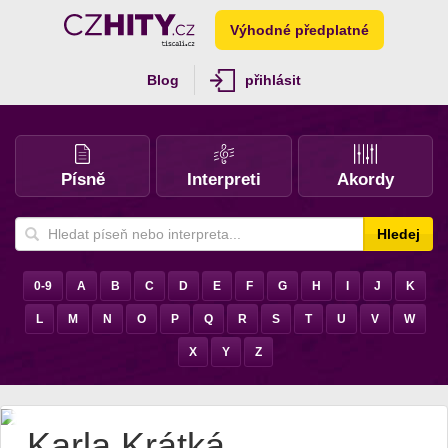
Výhodné předplatné
Blog
přihlásit
Písně
Interpreti
Akordy
Hledej
0-9
A
B
C
D
E
F
G
H
I
J
K
L
M
N
O
P
Q
R
S
T
U
V
W
X
Y
Z
Karla Krátká