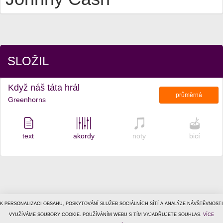
SLOŽIL
Když náš táta hrál
průměrná
Greenhorns
text
akordy
noty
bicí
K PERSONALIZACI OBSAHU, POSKYTOVÁNÍ SLUŽEB SOCIÁLNÍCH SÍTÍ A ANALÝZE NÁVŠTĚVNOSTI
© 1996–2026
VYUŽÍVÁME SOUBORY COOKIE. POUŽÍVÁNÍM WEBU S TÍM VYJADŘUJETE SOUHLAS.
Tiscali Media, a.s.
ISSN 1801-5131
VÍCE