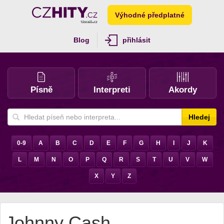
Výhodné předplatné
Blog
přihlásit
Písně
Interpreti
Akordy
Hledej
0-9
A
B
C
D
E
F
G
H
I
J
K
L
M
N
O
P
Q
R
S
T
U
V
W
X
Y
Z
Johnny Cash