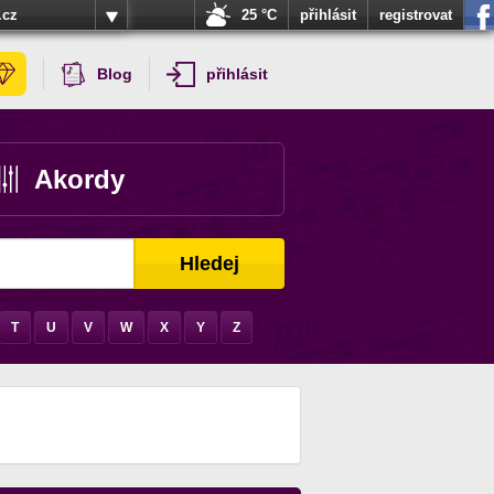
.cz
25 °C
přihlásit
registrovat
Blog
přihlásit
Akordy
Hledej
T
U
V
W
X
Y
Z