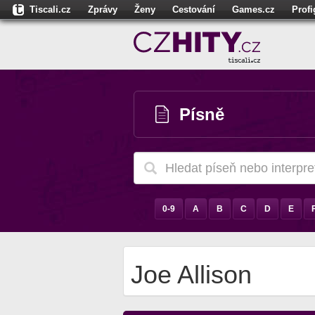
Tiscali.cz
Zprávy
Ženy
Cestování
Games.cz
Prof
Moulík.cz
Fights.cz
Sport
Dokina.cz
CZhity.cz
Našepe
Písně
0-9
A
B
C
D
E
Joe Allison