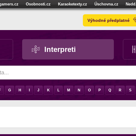
igamers.cz
Osobnosti.cz
Karaoketexty.cz
Úschovna.cz
Nedd
níze.cz
StartupInsider.cz
Výhodné předplatné
Interpreti
F
G
H
I
J
K
L
M
N
O
P
Q
R
S