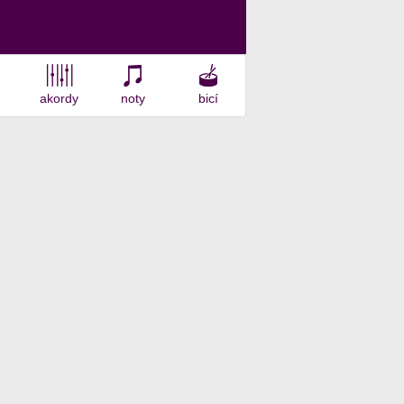
akordy
noty
bicí