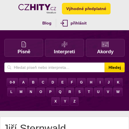
Výhodné předplatné
Blog
přihlásit
Písně
Interpreti
Akordy
Hledej
0-9
A
B
C
D
E
F
G
H
I
J
K
L
M
N
O
P
Q
R
S
T
U
V
W
X
Y
Z
Jiří Sternwald