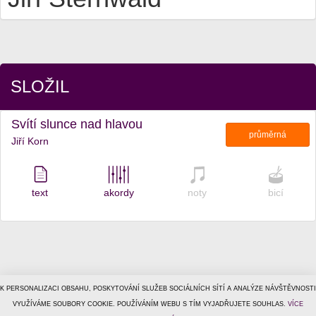
SLOŽIL
Svítí slunce nad hlavou
průměrná
Jiří Korn
text
akordy
noty
bicí
K PERSONALIZACI OBSAHU, POSKYTOVÁNÍ SLUŽEB SOCIÁLNÍCH SÍTÍ A ANALÝZE NÁVŠTĚVNOSTI
© 1996–2026
VYUŽÍVÁME SOUBORY COOKIE. POUŽÍVÁNÍM WEBU S TÍM VYJADŘUJETE SOUHLAS.
Tiscali Media, a.s.
ISSN 1801-5131
VÍCE