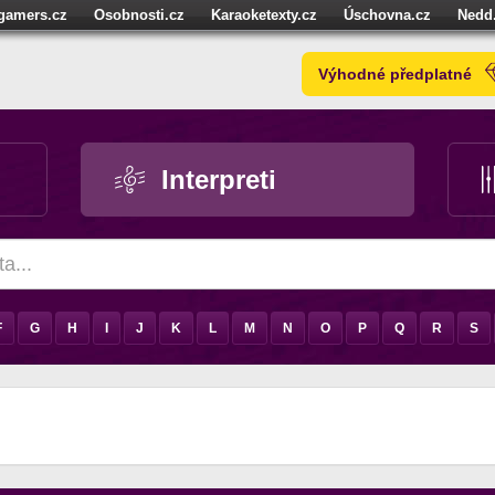
igamers.cz
Osobnosti.cz
Karaoketexty.cz
Úschovna.cz
Nedd
níze.cz
StartupInsider.cz
Výhodné předplatné
Interpreti
F
G
H
I
J
K
L
M
N
O
P
Q
R
S