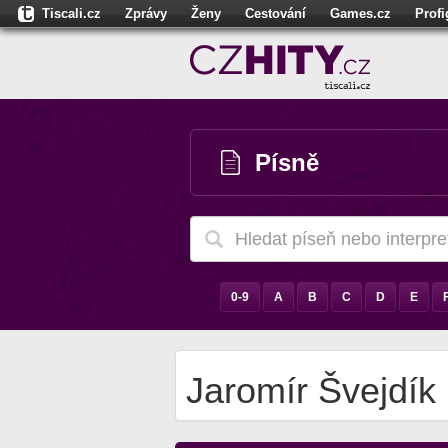
Tiscali.cz
Zprávy
Ženy
Cestování
Games.cz
Prof
Moulík.cz
Fights.cz
Sport
Dokina.cz
CZhity.cz
Našepe
Písně
0-9
A
B
C
D
E
Jaromír Švejdík