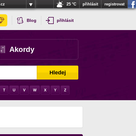
.cz
25 °C
přihlásit
registrovat
Blog
přihlásit
Akordy
Hledej
T
U
V
W
X
Y
Z