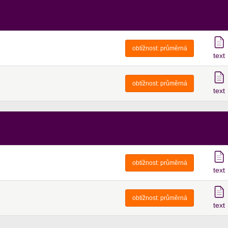
obtížnost:
průměrná
text
obtížnost:
průměrná
text
obtížnost:
průměrná
text
obtížnost:
průměrná
text