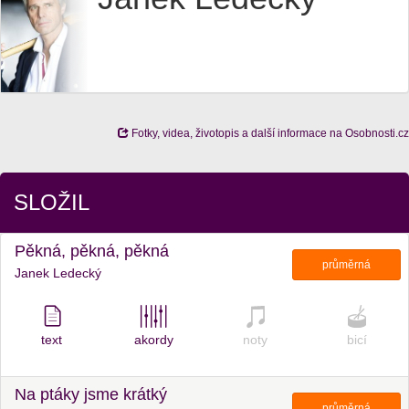
Fotky, videa, životopis a další informace na Osobnosti.cz
SLOŽIL
Pěkná, pěkná, pěkná
průměrná
Janek Ledecký
text
akordy
noty
bicí
Na ptáky jsme krátký
průměrná