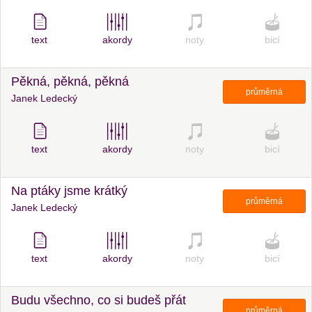
text
akordy
noty
bicí
Pěkná, pěkná, pěkná
průměrná
Janek Ledecký
text
akordy
noty
bicí
Na ptáky jsme krátký
průměrná
Janek Ledecký
text
akordy
noty
bicí
Budu všechno, co si budeš přát
průměrná