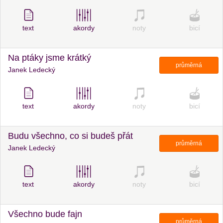
text
akordy
noty
bicí
Na ptáky jsme krátký
průměrná
Janek Ledecký
text
akordy
noty
bicí
Budu všechno, co si budeš přát
průměrná
Janek Ledecký
text
akordy
noty
bicí
Všechno bude fajn
průměrná