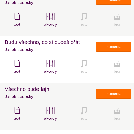
Janek Ledecký
text
akordy
noty
bicí
Budu všechno, co si budeš přát
průměrná
Janek Ledecký
text
akordy
noty
bicí
Všechno bude fajn
průměrná
Janek Ledecký
text
akordy
noty
bicí