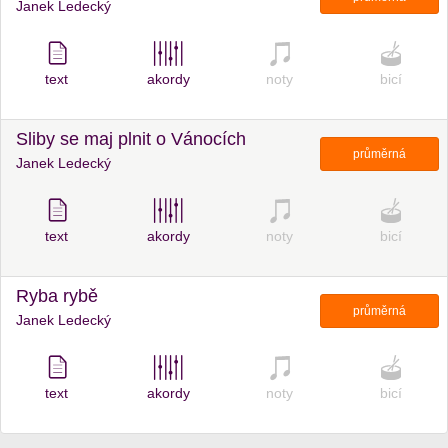
Janek Ledecký
text
akordy
noty
bicí
Sliby se maj plnit o Vánocích
průměrná
Janek Ledecký
text
akordy
noty
bicí
Ryba rybě
průměrná
Janek Ledecký
text
akordy
noty
bicí