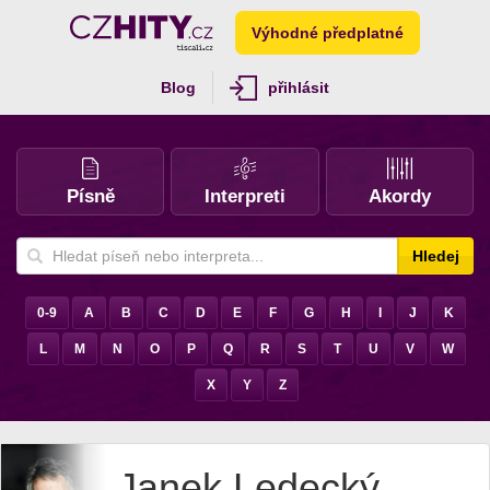
Výhodné předplatné
Blog
přihlásit
Písně
Interpreti
Akordy
Hledej
0-9
A
B
C
D
E
F
G
H
I
J
K
L
M
N
O
P
Q
R
S
T
U
V
W
X
Y
Z
Janek Ledecký