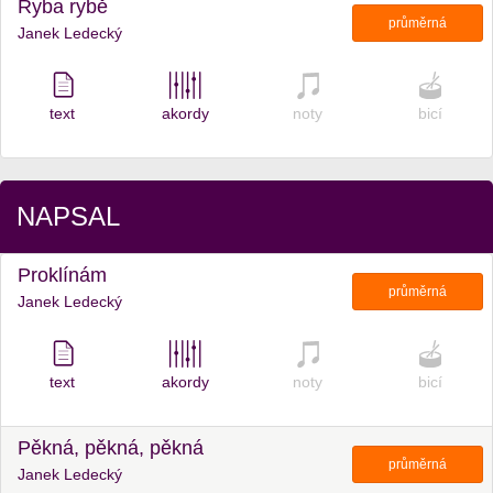
Ryba rybě
průměrná
Janek Ledecký
text
akordy
noty
bicí
NAPSAL
Proklínám
průměrná
Janek Ledecký
text
akordy
noty
bicí
Pěkná, pěkná, pěkná
průměrná
Janek Ledecký