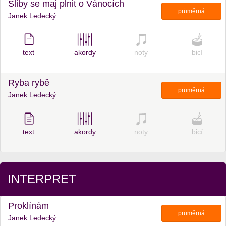
Sliby se maj plnit o Vánocích
průměrná
Janek Ledecký
text
akordy
noty
bicí
Ryba rybě
průměrná
Janek Ledecký
text
akordy
noty
bicí
INTERPRET
Proklínám
průměrná
Janek Ledecký