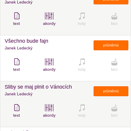
Janek Ledecký
text
akordy
noty
bicí
Všechno bude fajn
průměrná
Janek Ledecký
text
akordy
noty
bicí
Sliby se maj plnit o Vánocích
průměrná
Janek Ledecký
text
akordy
noty
bicí