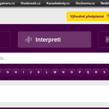
igamers.cz
Osobnosti.cz
Karaoketexty.cz
Úschovna.cz
Nedd
níze.cz
StartupInsider.cz
Výhodné předplatné
Interpreti
F
G
H
I
J
K
L
M
N
O
P
Q
R
S