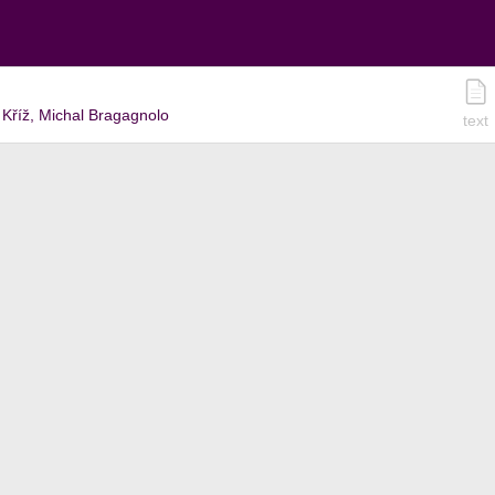
n Kříž, Michal Bragagnolo
text