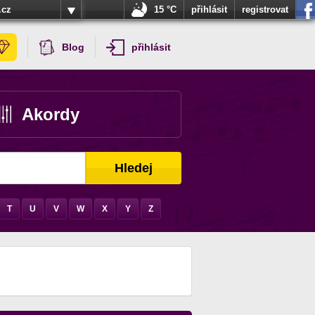
.cz
15 °C
přihlásit
registrovat
Blog
přihlásit
Akordy
Hledej
T
U
V
W
X
Y
Z