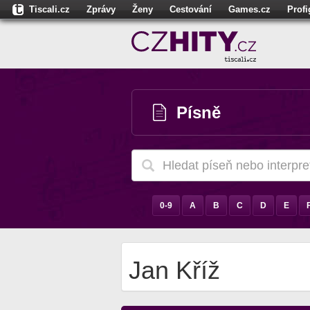
Tiscali.cz
Zprávy
Ženy
Cestování
Games.cz
Prof
Moulík.cz
Fights.cz
Sport
Dokina.cz
CZhity.cz
Našepe
Písně
0-9
A
B
C
D
E
Jan Kříž