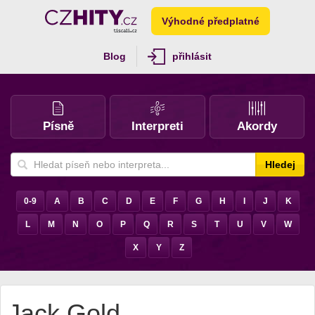
Výhodné předplatné
Blog
přihlásit
Písně
Interpreti
Akordy
Hledej
0-9
A
B
C
D
E
F
G
H
I
J
K
L
M
N
O
P
Q
R
S
T
U
V
W
X
Y
Z
Jack Gold