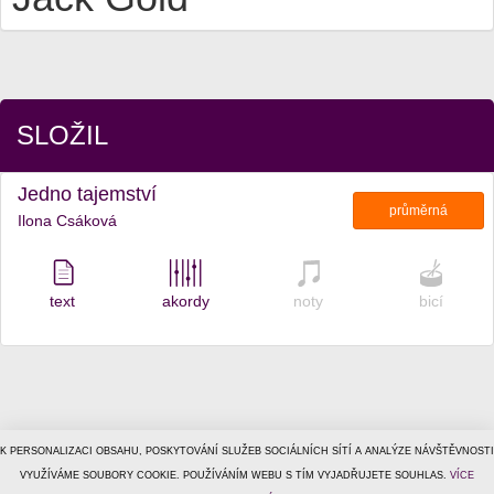
SLOŽIL
Jedno tajemství
průměrná
Ilona Csáková
text
akordy
noty
bicí
K PERSONALIZACI OBSAHU, POSKYTOVÁNÍ SLUŽEB SOCIÁLNÍCH SÍTÍ A ANALÝZE NÁVŠTĚVNOSTI
© 1996–2026
VYUŽÍVÁME SOUBORY COOKIE. POUŽÍVÁNÍM WEBU S TÍM VYJADŘUJETE SOUHLAS.
Tiscali Media, a.s.
ISSN 1801-5131
VÍCE