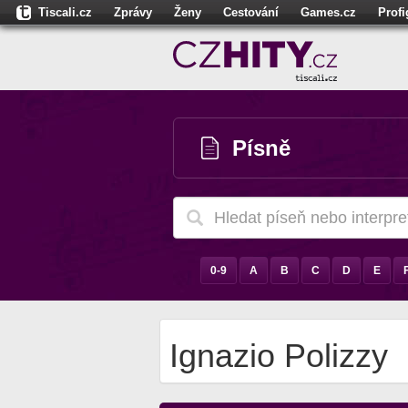
Tiscali.cz
Zprávy
Ženy
Cestování
Games.cz
Prof
Moulík.cz
Fights.cz
Sport
Dokina.cz
CZhity.cz
Našepe
Písně
0-9
A
B
C
D
E
Ignazio Polizzy