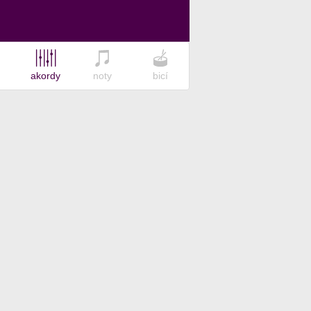
akordy
noty
bicí