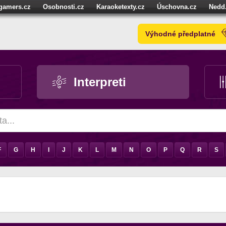
igamers.cz
Osobnosti.cz
Karaoketexty.cz
Úschovna.cz
Nedd
níze.cz
StartupInsider.cz
Výhodné předplatné
Interpreti
F
G
H
I
J
K
L
M
N
O
P
Q
R
S