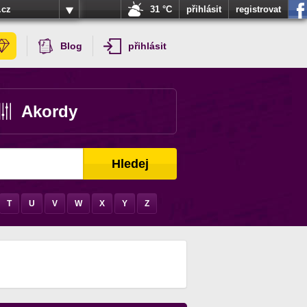
.cz
31 °C
přihlásit
registrovat
Blog
přihlásit
Akordy
Hledej
T
U
V
W
X
Y
Z