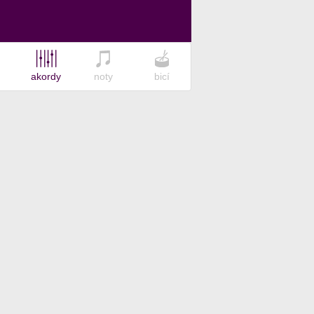
akordy
noty
bicí