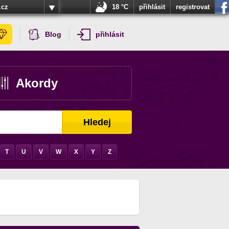
.cz
18 °C
přihlásit
registrovat
Blog
přihlásit
Akordy
Hledej
T
U
V
W
X
Y
Z