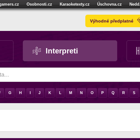
igamers.cz
Osobnosti.cz
Karaoketexty.cz
Úschovna.cz
Nedd
níze.cz
StartupInsider.cz
Výhodné předplatné
Interpreti
F
G
H
I
J
K
L
M
N
O
P
Q
R
S