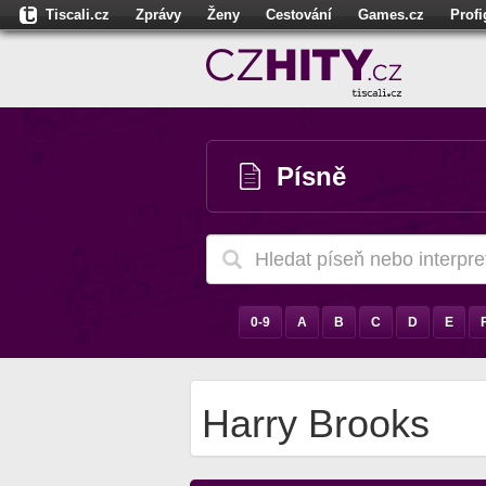
Tiscali.cz
Zprávy
Ženy
Cestování
Games.cz
Prof
Moulík.cz
Fights.cz
Sport
Dokina.cz
CZhity.cz
Našepe
Písně
0-9
A
B
C
D
E
Harry Brooks