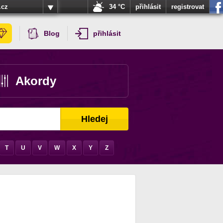
.cz
34 °C
přihlásit
registrovat
Blog
přihlásit
Akordy
Hledej
T
U
V
W
X
Y
Z