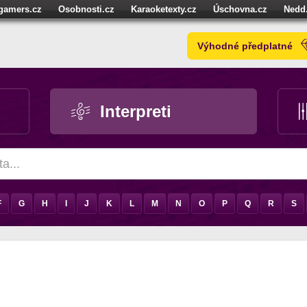
igamers.cz
Osobnosti.cz
Karaoketexty.cz
Úschovna.cz
Nedd
níze.cz
StartupInsider.cz
Výhodné předplatné
Interpreti
F
G
H
I
J
K
L
M
N
O
P
Q
R
S