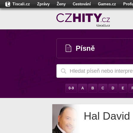
Tiscali.cz
Zprávy
Ženy
Cestování
Games.cz
Prof
Moulík.cz
Fights.cz
Sport
Dokina.cz
CZhity.cz
Našepe
Písně
0-9
A
B
C
D
E
Hal David