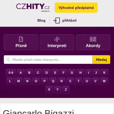
Výhodné předplatné
Blog
přihlásit
Písně
Interpreti
Akordy
Hledej
0-9
A
B
C
D
E
F
G
H
I
J
K
L
M
N
O
P
Q
R
S
T
U
V
W
X
Y
Z
Giancarlo Bigazzi