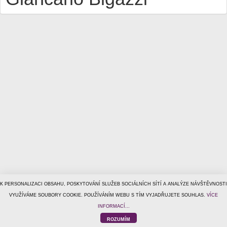
K PERSONALIZACI OBSAHU, POSKYTOVÁNÍ SLUŽEB SOCIÁLNÍCH SÍTÍ A ANALÝZE NÁVŠTĚVNOSTI
© 1996–2026
VYUŽÍVÁME SOUBORY COOKIE. POUŽÍVÁNÍM WEBU S TÍM VYJADŘUJETE SOUHLAS.
Tiscali Media, a.s.
ISSN 1801-5131
VÍCE
o nás
|
kontakt
|
reklama
|
ochrana osobních údajů
|
obchodní
INFORMACÍ...
podmínky
|
helpdesk@tiscalimedia.cz
ROZUMÍM