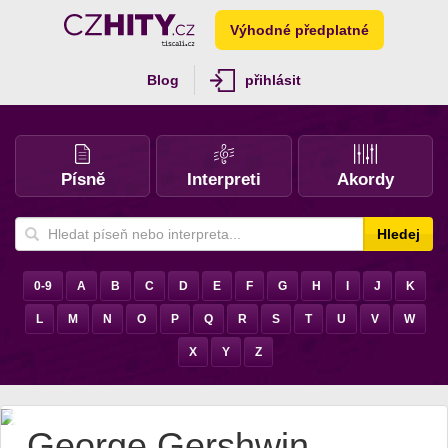
Výhodné předplatné
Blog
přihlásit
Písně
Interpreti
Akordy
Hledej
0-9
A
B
C
D
E
F
G
H
I
J
K
L
M
N
O
P
Q
R
S
T
U
V
W
X
Y
Z
George Gershwin