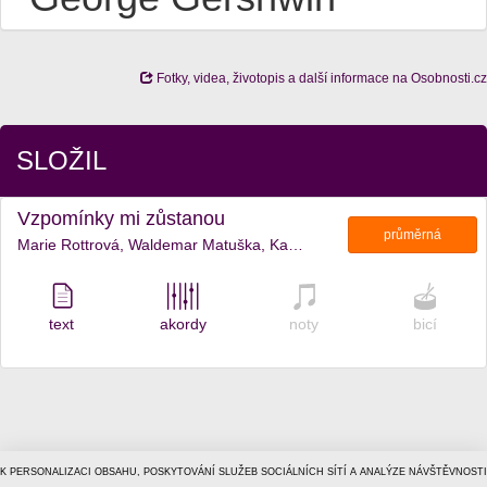
Fotky, videa, životopis a další informace na Osobnosti.cz
SLOŽIL
Vzpomínky mi zůstanou
průměrná
Marie Rottrová, Waldemar Matuška, Karel Hála
text
akordy
noty
bicí
K PERSONALIZACI OBSAHU, POSKYTOVÁNÍ SLUŽEB SOCIÁLNÍCH SÍTÍ A ANALÝZE NÁVŠTĚVNOSTI