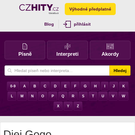
Výhodné předplatné
Blog
přihlásit
Písně
Interpreti
Akordy
Hledej
0-9
A
B
C
D
E
F
G
H
I
J
K
L
M
N
O
P
Q
R
S
T
U
V
W
X
Y
Z
Djei Gogo