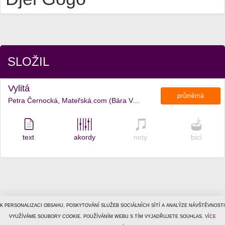
SLOŽIL
Vylitá
průměrná
Petra Černocká, Mateřská.com (Bára Vaculíková, Lena Yellow)
text
akordy
noty
bicí
K PERSONALIZACI OBSAHU, POSKYTOVÁNÍ SLUŽEB SOCIÁLNÍCH SÍTÍ A ANALÝZE NÁVŠTĚVNOSTI
© 1996–2026
VYUŽÍVÁME SOUBORY COOKIE. POUŽÍVÁNÍM WEBU S TÍM VYJADŘUJETE SOUHLAS.
Tiscali Media, a.s.
ISSN 1801-5131
VÍCE