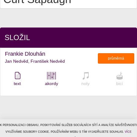
SLOŽIL
Frankie Dlouhán
průměrná
Jan Nedvěd, František Nedvěd
text
akordy
noty
bicí
K PERSONALIZACI OBSAHU, POSKYTOVÁNÍ SLUŽEB SOCIÁLNÍCH SÍTÍ A ANALÝZE NÁVŠTĚVNOSTI
© 1996–2026
VYUŽÍVÁME SOUBORY COOKIE. POUŽÍVÁNÍM WEBU S TÍM VYJADŘUJETE SOUHLAS.
Tiscali Media, a.s.
ISSN 1801-5131
VÍCE