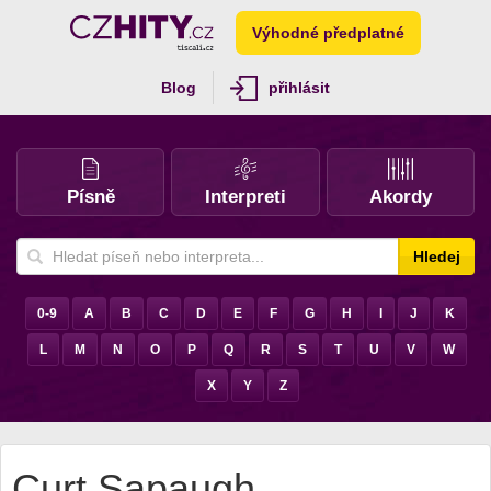
Výhodné předplatné
Blog
přihlásit
Písně
Interpreti
Akordy
Hledej
0-9
A
B
C
D
E
F
G
H
I
J
K
L
M
N
O
P
Q
R
S
T
U
V
W
X
Y
Z
Curt Sapaugh