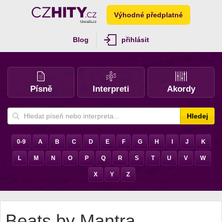
Výhodné předplatné
Blog
přihlásit
Písně
Interpreti
Akordy
Hledej
0-9
A
B
C
D
E
F
G
H
I
J
K
L
M
N
O
P
Q
R
S
T
U
V
W
X
Y
Z
Beats by Mantra