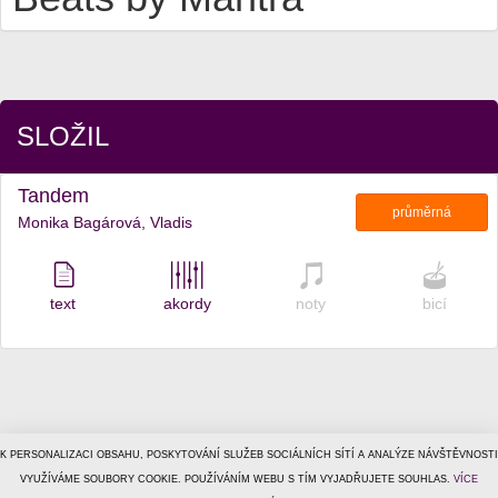
SLOŽIL
Tandem
průměrná
Monika Bagárová, Vladis
text
akordy
noty
bicí
K PERSONALIZACI OBSAHU, POSKYTOVÁNÍ SLUŽEB SOCIÁLNÍCH SÍTÍ A ANALÝZE NÁVŠTĚVNOSTI
© 1996–2026
VYUŽÍVÁME SOUBORY COOKIE. POUŽÍVÁNÍM WEBU S TÍM VYJADŘUJETE SOUHLAS.
Tiscali Media, a.s.
ISSN 1801-5131
VÍCE