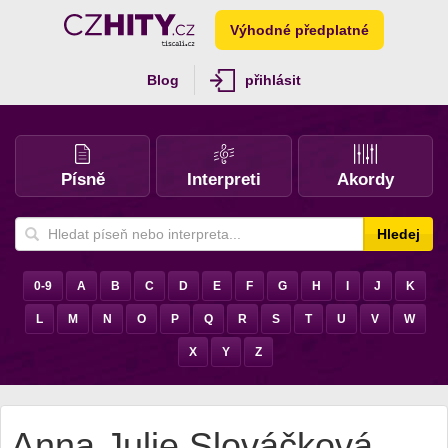
Výhodné předplatné
Blog
přihlásit
Písně
Interpreti
Akordy
Hledej
0-9
A
B
C
D
E
F
G
H
I
J
K
L
M
N
O
P
Q
R
S
T
U
V
W
X
Y
Z
Anna Julie Slováčková