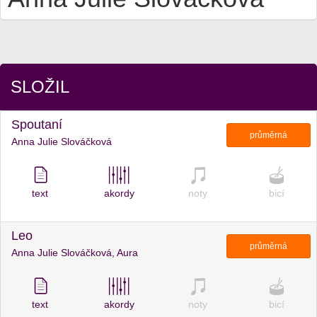
SLOŽIL
Spoutaní
průměrná
Anna Julie Slováčková
text
akordy
noty
bicí
Leo
průměrná
Anna Julie Slováčková, Aura
text
akordy
noty
bicí