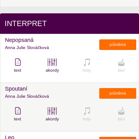
INTERPRET
Nepopsaná
průměrná
Anna Julie Slováčková
text
akordy
noty
bicí
Spoutaní
průměrná
Anna Julie Slováčková
text
akordy
noty
bicí
Leo