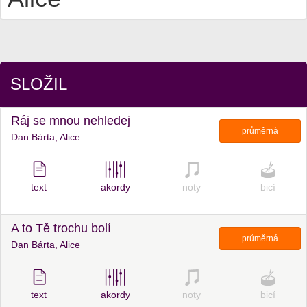
SLOŽIL
Ráj se mnou nehledej
průměrná
Dan Bárta, Alice
text
akordy
noty
bicí
A to Tě trochu bolí
průměrná
Dan Bárta, Alice
text
akordy
noty
bicí