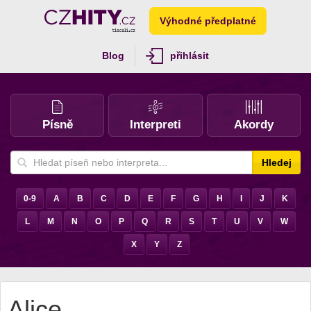
Výhodné předplatné
Blog
přihlásit
Písně
Interpreti
Akordy
Hledej
0-9
A
B
C
D
E
F
G
H
I
J
K
L
M
N
O
P
Q
R
S
T
U
V
W
X
Y
Z
Alice