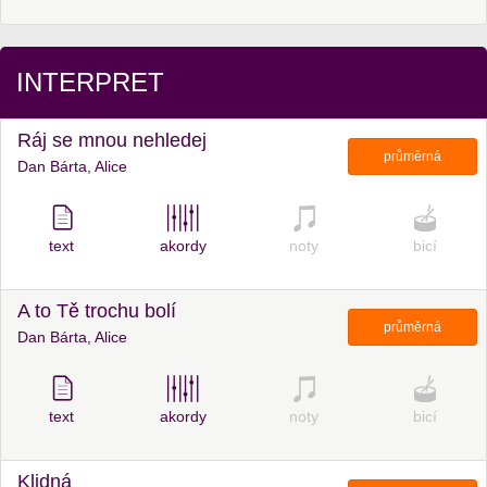
INTERPRET
Ráj se mnou nehledej
průměrná
Dan Bárta, Alice
text
akordy
noty
bicí
A to Tě trochu bolí
průměrná
Dan Bárta, Alice
text
akordy
noty
bicí
Klidná