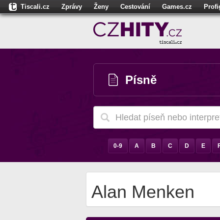
Tiscali.cz
Zprávy
Ženy
Cestování
Games.cz
Prof
Moulík.cz
Fights.cz
Sport
Dokina.cz
CZhity.cz
Našepe
Písně
0-9
A
B
C
D
E
Alan Menken