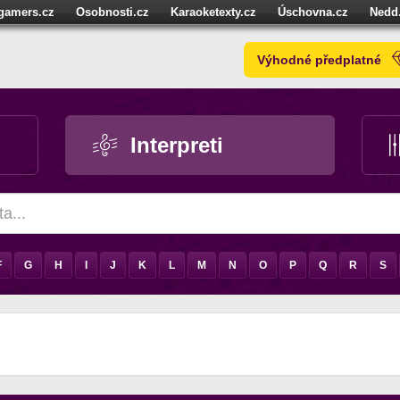
igamers.cz
Osobnosti.cz
Karaoketexty.cz
Úschovna.cz
Nedd
níze.cz
StartupInsider.cz
Výhodné předplatné
Interpreti
F
G
H
I
J
K
L
M
N
O
P
Q
R
S