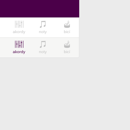
akordy
noty
bicí
akordy
noty
bicí