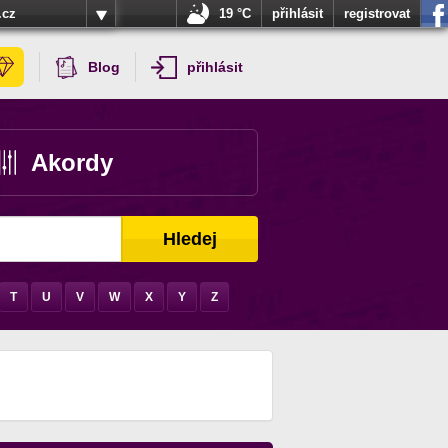
.cz
19 °C
přihlásit
registrovat
Blog
přihlásit
Akordy
Hledej
T
U
V
W
X
Y
Z