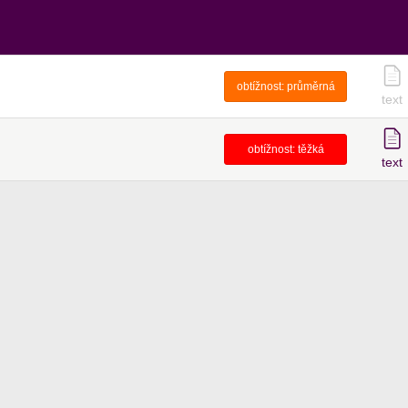
obtížnost:
průměrná
text
obtížnost:
těžká
text